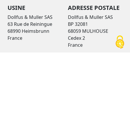
USINE
ADRESSE POSTALE
Dollfus & Muller SAS
Dollfus & Muller SAS
63 Rue de Reiningue
BP 32081
68990 Heimsbrunn
68059 MULHOUSE
France
Cedex 2
France
TÉLÉPHONE
LIENS
+33 (0)3 89 83 28 88
Contact
Mentions légales
Politique de
confidentialité
Politique relative aux
cookies