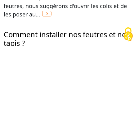
feutres, nous suggérons d'ouvrir les colis et de
les poser au…
Comment installer nos feutres et nos
tapis ?
Merci de vous référer à nos instructions de
montage qui sont envoyées avec le feutre ou le
tapis. Si vous ne les trouvez pas, n'hésitez pas à
nous contacter.
Garantie ?
Nos produits sont garantis contre tout défaut
de fabrication.