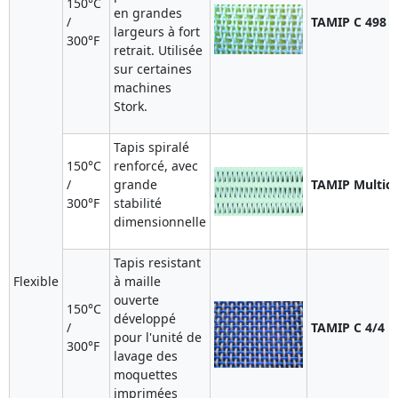
150°C
en grandes
/
TAMIP C 498
largeurs à fort
300°F
retrait. Utilisée
sur certaines
machines
Stork.
Tapis spiralé
150°C
renforcé, avec
/
grande
TAMIP Multicl
300°F
stabilité
dimensionnelle
Tapis resistant
Flexible
à maille
ouverte
150°C
développé
/
TAMIP C 4/4
pour l'unité de
300°F
lavage des
moquettes
imprimées