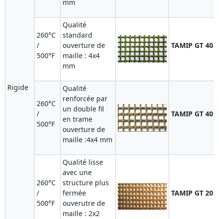
mm
Qualité
260°C
standard
/
ouverture de
TAMIP GT 40
500°F
maille : 4x4
mm
Rigide
Qualité
renforcée par
260°C
un double fil
/
TAMIP GT 40 
en trame
500°F
ouverture de
maille :4x4 mm
Qualité lisse
avec une
260°C
structure plus
/
fermée
TAMIP GT 20
500°F
ouverutre de
maille : 2x2