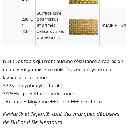
Surface lisse
230°C
pour tissus
/
imprimés
TAMIP HT 541
450°F
délicats : soie,
drapeaux,...
N.B.: Les tapis qui n'ont aucune résistance à l'abrasion
ne doivent jamais être utilisés avec un système de
lavage à la continue.
*PPS : Polyphenylsulfurate
**PEEK : polyetheretherketone
- Aucune
+ Moyenne
++ Forte
+++ Très forte
Kevlar® et Teflon® sont des marques déposées
de DuPond De Nemours