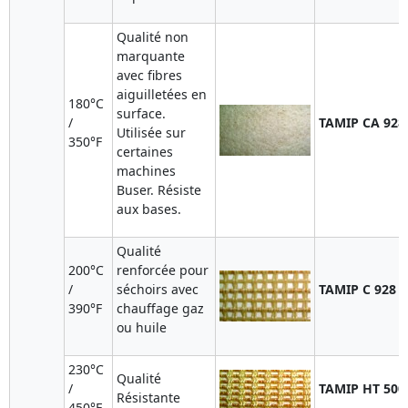
Qualité non
marquante
avec fibres
aiguilletées en
180°C
surface.
/
TAMIP CA 928
Utilisée sur
350°F
certaines
machines
Buser. Résiste
aux bases.
Qualité
200°C
renforcée pour
/
séchoirs avec
TAMIP C 928 
390°F
chauffage gaz
ou huile
230°C
Qualité
/
TAMIP HT 500
Résistante
450°F