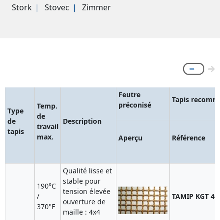
Stork
Stovec
Zimmer
Feutre
Tapis recom
préconisé
Temp.
Type
de
de
Description
travail
tapis
max.
Aperçu
Référence
Qualité lisse et
stable pour
190°C
tension élevée
/
TAMIP KGT 40
ouverture de
370°F
maille : 4x4