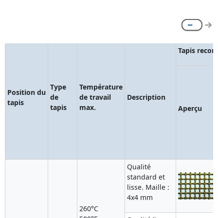
Tapis reco
Type
Température
Position du
de
de travail
Description
tapis
tapis
max.
Aperçu
Qualité
standard et
lisse. Maille :
4x4 mm
260°C