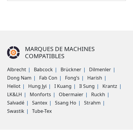
MARQUES DE MACHINES
COMPATIBLES
Albrecht
Babcock
Brückner
Dilmenler
Dong Nam
Fab Con
Fong’s
Harish
Heliot
Hung Jyi
I Kuang
Il Sung
Krantz
LK&LH
Monforts
Obermaier
Ruckh
Salvadé
Santex
Ssang Ho
Strahm
Swastik
Tube-Tex