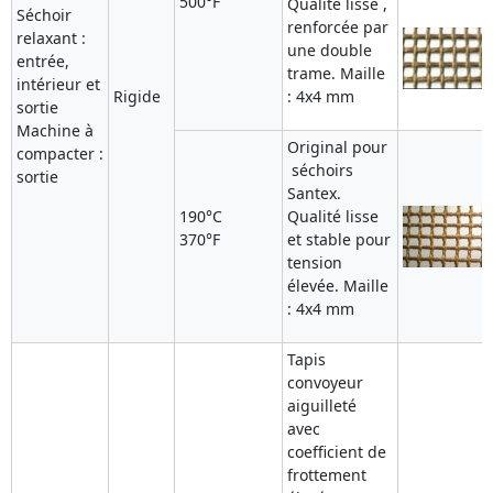
500°F
Qualité lisse ,
Séchoir
renforcée par
relaxant :
une double
entrée,
trame. Maille
intérieur et
Rigide
: 4x4 mm
sortie
Machine à
Original pour
compacter :
séchoirs
sortie
Santex.
190°C
Qualité lisse
370°F
et stable pour
tension
élevée. Maille
: 4x4 mm
Tapis
convoyeur
aiguilleté
avec
coefficient de
frottement