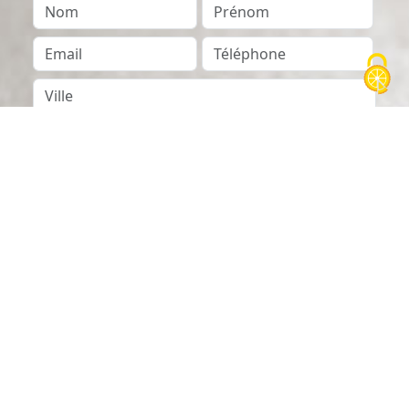
Nom
Prénom
Email
Téléphone
Ville
Pays
Message
En soumettant ce formulaire, j’accepte que les
informations saisies soient exploitées par Dollfus &
Muller pour répondre à votre demande de contact.
Pour en savoir plus sur la gestion de vos données à
caractère personnel et sur vos droits, consultez notre
politique de confidentialité.