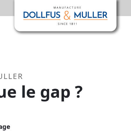
ULLER
ue le gap ?
age