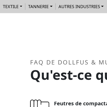
Navigation principale
Aller au contenu principal
Panneau de gestion des cookies
TEXTILE
TANNERIE
AUTRES INDUSTRIES
FAQ DE DOLLFUS & M
Qu'est-ce q
Feutres de compact